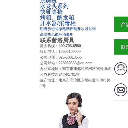
洗碗机
水龙头系列
快餐桌椅
烤箱、醒发箱
开水器/消毒柜
明睿歩进式微电脑控制开水器系列
高温热风循环消毒柜
联系蕾洛厨具
服务热线：
400-706-6580
移动电话：
18805190999
公司电话：
025-58813666
公司邮箱：
228939668@qq.com
办公室地址：
南京市建邺区双闸路98号海峡
云谷科技园2号楼1701室
生产地址：
南京市高淳区东坝街道味他行路
1号