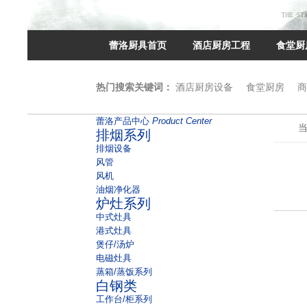
蕾洛厨具首页
酒店厨房工程
食堂厨
热门搜索关键词：
酒店厨房设备
食堂厨房
商
蕾洛产品中心
Product Center
排烟系列
排烟设备
风管
风机
油烟净化器
炉灶系列
中式灶具
港式灶具
煲仔/汤炉
电磁灶具
蒸箱/蒸饭系列
白钢类
工作台/柜系列